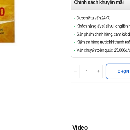
Chính sách khuyến mãi
Dược sỹ tư vấn 24/7.
Khách hàng lấy sỉ, sll vui lòng liê
Sản phẩm chính hãng, cam kết ch
Kiểm tra hàng trước khi thanh toá
Vận chuyển toàn quốc: 25.000đ/đ
CHỌN
Video