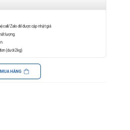
n hệ call/Zalo để được cập nhật giá
ất lượng.
n.
ơn (dưới 2kg)
 MUA HÀNG