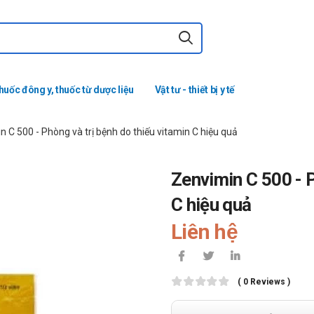
huốc đông y, thuốc từ dược liệu
Vật tư - thiết bị y tế
 C 500 - Phòng và trị bệnh do thiếu vitamin C hiệu quả
Zenvimin C 500 - P
C hiệu quả
Liên hệ
( 0 Reviews )