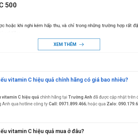
 C 500
c hoặc khi nghi kém hấp thu, và chỉ trong những trường hợp rất đặ
i nơi tiêm.
XEM THÊM
iếu vitamin C hiệu quả chính hãng có giá bao nhiêu?
ành nhiều liều nhỏ, uống ít nhất trong 2 tuần;
u liều nhỏ, uống ít nhất trong 2 tuần.
u vitamin C hiệu quả
chính hãng tại
Trường Anh
đã được cập nhật trên 
ải sắt (do tăng tác dụng chelat - hóa của desferrioxamin): Liều 100
ờng Anh qua hotline công ty
Call: 0971.899.466
; hoặc qua
Zalo: 090.179.
thylen: 300 - 600mg/ ngày chia thành liều nhỏ.
 500
iếu vitamin C hiệu quả mua ở đâu?
bị thiếu hụt glucose - 6 - phosphat dehydrogenase (G6PD) (nguy cơ