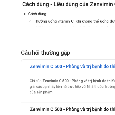
Cách dùng - Liều dùng của Zenvimin
Cách dùng:
Thường uống vitamin C. Khi không thể uống đượ
nhất là nên tiêm bắp mặc dù thuốc có gây đau tạ
Liều lượng:
Bệnh thiếu vitamin C (scorbut):
Dự phòng:
Câu hỏi thường gặp
25 - 75mg/ ngày (người lớn và trẻ em).
Ðiều trị:
Zenvimin C 500 - Phòng và trị bệnh do th
Người lớn: Liều 250 - 500mg/ ngày chia th
Trẻ em: 100 - 300mg/ ngày chia thành nhiề
Giá của
Zenvimin C 500 - Phòng và trị bệnh do thiế
Phối hợp với desferrioxamin để tăng thêm đào th
giá, các bạn hãy liên hệ trực tiếp với Nhà thuốc Trư
Methemoglobin - huyết khi không có sẵn xanh me
của sản phẩm.
Chống chỉ định khi dùng Zenvimin C
Zenvimin C 500 - Phòng và trị bệnh do th
Chống chỉ định dùng vitamin C liều cao cho người 