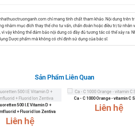
 sỏi thận), bị bệnh thalassemia (tăng nguy cơ hấp thu sắt).
dụng Zenvimin C 500
 nhathuoctruonganh.com chỉ mang tính chất tham khảo. Nội dung trên tr
n tượng nhờn thuốc, do đó khi giảm liều sẽ dẫn đến thiếu hụt vitami
ng nhằm mục đích thay thế cho tư vấn, chẩn đoán hoặc điều trị từ nhân 
ì vậy không thể đảm bảo nội dung có đầy đủ tương tác có thể xảy ra. N
o vitamin C. Vitamin C có thể gây acid - hóa nước tiểu, đôi khi dẫn đ
ử dụng Dược phẩm mà không có chỉ định sử dụng của bác sĩ.
 lý và không an toàn) có thể dẫn đến xỉu nhất thời hoặc chóng mặt,
drogenase dùng liều cao vitamin C tiêm tĩnh mạch hoặc uống có th
ng cho con bú
Sản Phẩm Liên Quan
có các nghiên cứu cả trên súc vật và trên người mang thai, và nếu 
uống những lượng lớn vitamin C trong khi mang thai có thể làm tăng
Ca - C 1000 Orange - vitamin C
uoretten 500 I.E Vitamin D +
Liên hệ
Người cho con bú dùng vitamin C theo nhu cầu bình thường, chưa thấy
mfluorid + Fluorid Ion Zentiva
nh máy móc
Liên hệ
m với người lái xe và vận hành máy móc. Tuy nhiên, để đảm bảo a