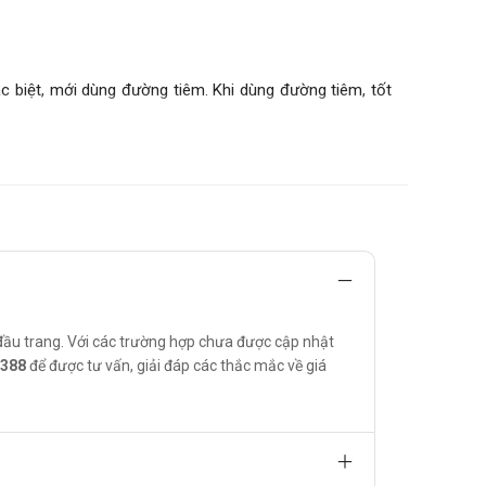
c biệt, mới dùng đường tiêm. Khi dùng đường tiêm, tốt
đầu trang. Với các trường hợp chưa được cập nhật
 - 200mg/ ngày.
6388
để được tư vấn, giải đáp các thắc mắc về giá
 thiếu máu huyết tán) người có tiền sử sỏi thận, tăng