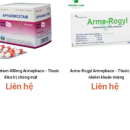
tam 400mg Armephaco - Thuốc
Arme-Rogyl Armephaco - Thuốc đ
điều trị chóng mặt
nhiễm khuẩn miệng
?
Liên hệ
Liên hệ
ng Anh
. Các bạn vui lòng liên hệ hotline công ty
Call/Zalo: 090.179
Anh Pharm
bằng cách:
eo khung giờ
sáng:10h-11h
,
chiều: 14h30-15h30
ganh.com