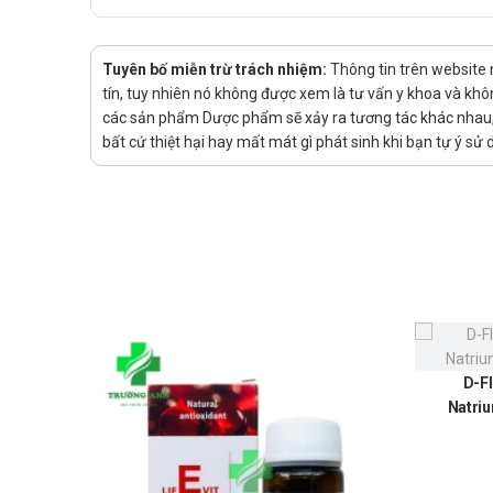
oxalat niệu và loạn chuyển hóa oxalat (tăng nguy cơ
Lưu ý đặc biệt và thận trọng khi sử 
Tuyên bố miễn trừ trách nhiệm:
Thông tin trên website
Dùng vitamin C liều cao kéo dài có thể dẫn đến hiệ
tín, tuy nhiên nó không được xem là tư vấn y khoa và khô
đến bệnh scorbut ở trẻ sơ sinh.
các sản phẩm Dược phẩm sẽ xảy ra tương tác khác nhau, v
Tăng oxalat niệu có thể xảy ra sau khi dùng liều ca
bất cứ thiệt hại hay mất mát gì phát sinh khi bạn tự ý s
trong đường tiết niệu.
Tiêm tĩnh mạch nhanh vitamin C (sử dụng không hợp
Người bệnh thiếu hụt glucose - 6 - phosphat dehy
xảy ra sau khi dùng liều cao vitamin C.
Sử dụng cho phụ nữ có thai hoặc đa
Phụ nữ có thai: Vitamin C đi qua nhau thai. Chưa 
chưa thấy xảy ra vấn đề gì trên người. Tuy nhiên, 
sinh.
D-Fl
Bà mẹ cho con bú: Vitamin C phân bố trong sữa mẹ. 
Natriu
Sử dụng cho người lái xe và vận hà
Chưa có báo cáo cụ thể về ảnh hưởng của sản phẩ