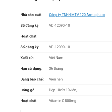
Nhà sản xuất:
Công ty TNHH MTV 120 Armephaco
Số đăng ký:
VD-12090-10
Hoạt chất:
Số đăng ký:
VD-12090-10
Xuất xứ:
Việt Nam
Hạn sử dụng:
36 tháng
Dạng bào chế:
Viên nén
Đóng gói:
Hộp 10vỉ x 10viên,
Hoạt chất:
Vitamin C 500mg