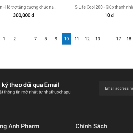
Tuligan - Hỗ trợ tăng cường chức năng gan hiệu quả của Diamond
300,000 đ
10 đ
1
2
...
7
8
9
10
11
12
13
...
17
18
 ký theo dõi qua Email
ật thông tin mới nhất từ nhathuochapu
ng Anh Pharm
Chính Sách