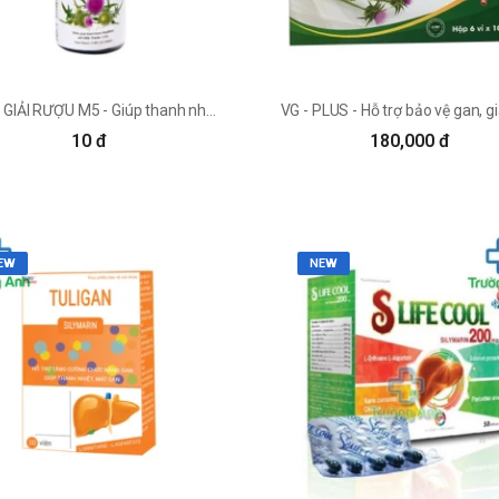
NƯỚC GIẢI RƯỢU M5 - Giúp thanh nhiệt, giải độc gan của Hàn Quốc
10 đ
180,000 đ
EW
NEW