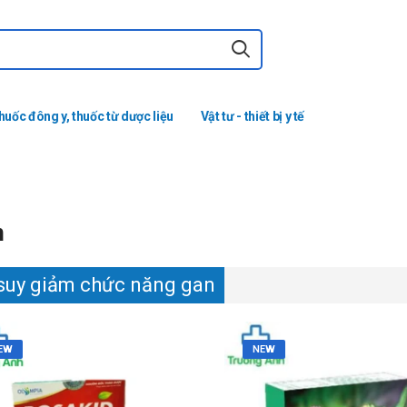
huốc đông y, thuốc từ dược liệu
Vật tư - thiết bị y tế
n
 suy giảm chức năng gan
EW
NEW