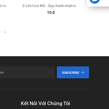
S-Life Cool 200 - Giúp thanh nhiệt mát gan hiệu quả
S-Life Cool 400 - Giúp thanh nhiệt mát gan hiệu quả
10 đ
›
SUBSCRIBE
Kết Nối Với Chúng Tôi