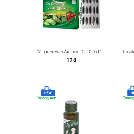
Cà gai leo with Arginine GT - Giúp tăng cường chức năng gan
10 đ
NEW
N