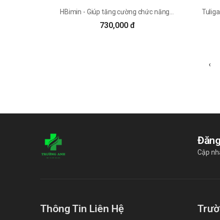
HBimin - Giúp tăng cường chức năng gan hiệu quả của Ba Lan
730,000 đ
‹
Đăng
Cập nh
Thông Tin Liên Hệ
Trườ