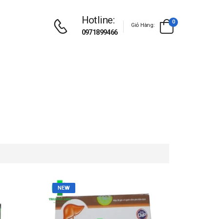
Hotline:
0
Giỏ Hàng:
0971899466
NEW