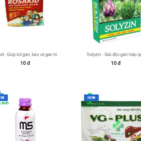
Rosakid - Giúp bổ gan, bảo vệ gan hiệu quả của Olympia
Solyzin - Giải độc gan hiệu 
10 đ
10 đ
EW
NEW