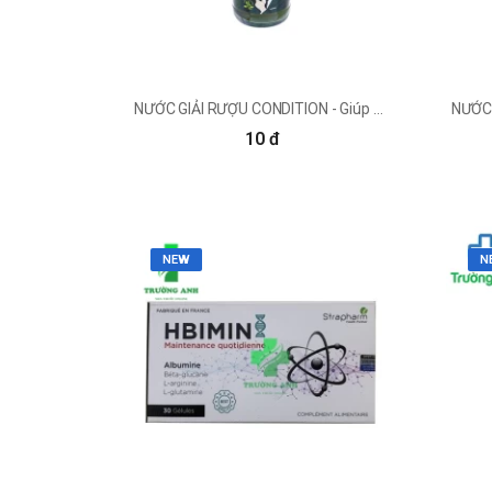
NƯỚC GIẢI RƯỢU CONDITION - Giúp giải rượu, mát gan của Hàn Quốc
10 đ
NEW
N