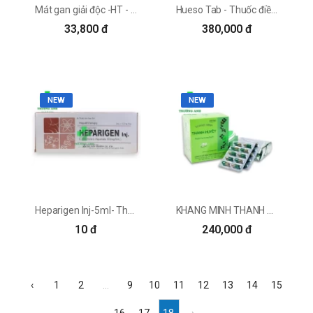
Mát gan giải độc -HT - Thuốc điều trị các bệnh về gan hiệu quả
Hueso Tab - Thuốc điều trị sỏi mật và xơ gan của Hàn Quốc
33,800 đ
380,000 đ
NEW
NEW
Heparigen Inj-5ml- Thuốc có tác dụng tăng cường chức năng gan hiệu quả của Hàn Quốc
KHANG MINH THANH HUYẾT - Thuốc điều trị mẩn ngứa, khó tiêu
10 đ
240,000 đ
‹
1
2
...
9
10
11
12
13
14
15
16
17
18
›