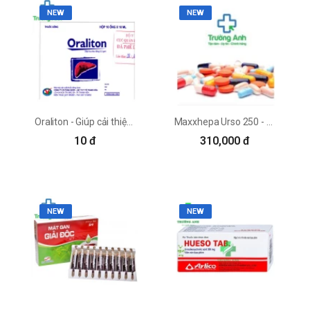
NEW
NEW
Oraliton - Giúp cải thiện chức năng thận hiệu quả của Thephaco
Maxxhepa Urso 250 - Thuốc cải thiện chức năng gan của Ampharco U.S.A
10 đ
310,000 đ
NEW
NEW