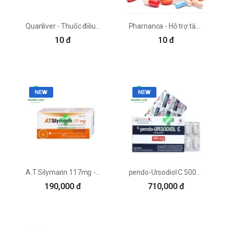
Quanliver - Thuốc điều trị viêm gan do thuốc, hóa chất
Pharnanca - Hỗ trợ tăng cường chức năng gan hiệu quả
10 đ
10 đ
NEW
NEW
A.T Silymarin 117mg - Thuốc điều trị bệnh viêm gan mãn tính
pendo-Ursodiol C 500mg - Thuốc điều trị xơ gan hiệu quả
190,000 đ
710,000 đ