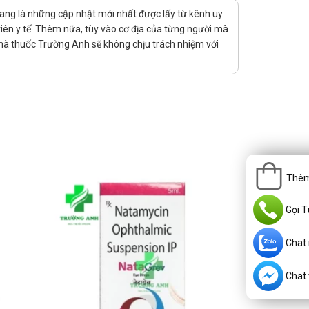
ang là những cập nhật mới nhất được lấy từ kênh uy
viên y tế. Thêm nữa, tùy vào cơ địa của từng người mà
hà thuốc Trường Anh sẽ không chịu trách nhiệm với
m nhìn rõ ràng cho đến khi chắc chắn có thể thực hiện các
Thêm
Gọi T
esi. Tuy nhiên, sự hấp thu của ofloxacin theo đường dùng
Chat
Chat v
iều kế tiếp vào thời điểm như kế hoạch.