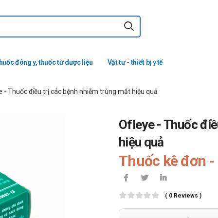
huốc đông y, thuốc từ dược liệu
Vật tư - thiết bị y tế
e - Thuốc điều trị các bệnh nhiễm trùng mắt hiệu quả
Ofleye - Thuốc điề
hiệu quả
Thuốc kê đơn - 
( 0 Reviews )