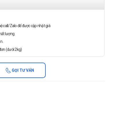
n hệ call/Zalo để được cập nhật giá
ất lượng.
n.
ơn (dưới 2kg)
GỌI TƯ VẤN