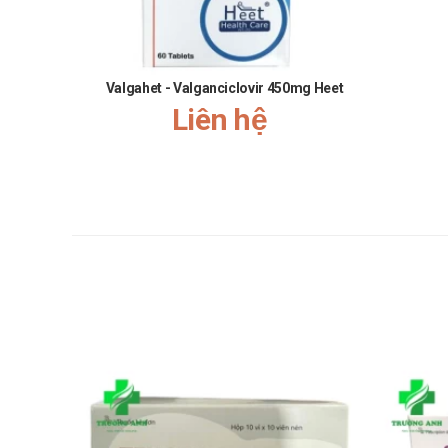
Lưu ý rằng không nên dùng gấp đôi liều đã quy định.
Xử trí khi quá liều
Valgahet - Valganciclovir 450mg Heet
Ngừng sử dụng khi có hiện tượng phù nề, gây kích thích
Liên hệ
Bảo quản
Bảo quản ở nơi khô ráo, thoáng mát, tránh ánh sáng trự
Để xa tầm tay trẻ em.
Hạn sử dụng
36 tháng kể từ ngày sản xuất.
Quy cách đóng gói
Hộp 1 tube 5g
Nhà sản xuất
Công ty CP Dược Medipharco
Sản phẩm tương tự