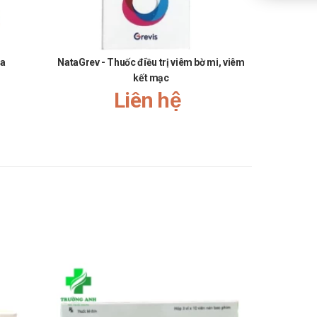
ma
NataGrev - Thuốc điều trị viêm bờ mi, viêm
Winolap Su
kết mạc
Liên hệ