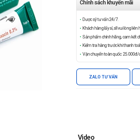
Chính sách khuyến mãi
Dược sỹ tư vấn 24/7.
Khách hàng lấy sỉ, sll vui lòng liê
Sản phẩm chính hãng, cam kết ch
Kiểm tra hàng trước khi thanh toá
Vận chuyển toàn quốc: 25.000đ/đ
ZALO TƯ VẤN
Video