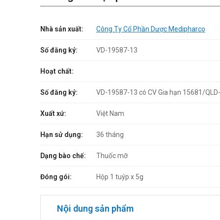
Nhà sản xuất:
Công Ty Cổ Phần Dược Medipharco
Số đăng ký:
VD-19587-13
Hoạt chất:
Số đăng ký:
VD-19587-13 có CV Gia hạn 15681/QLD
Xuất xứ:
Việt Nam
Hạn sử dụng:
36 tháng
Dạng bào chế:
Thuốc mỡ
Đóng gói:
Hộp 1 tuýp x 5g
Nội dung sản phẩm