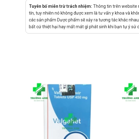
Sử dụng thuốc cho phụ nữ có thai h
Tuyên bố miễn trừ trách nhiệm:
Thông tin trên website
tín, tuy nhiên nó không được xem là tư vấn y khoa và khô
Không dùng thuốc khi mang thai hoặc đang cho con bú
các sản phẩm Dược phẩm sẽ xảy ra tương tác khác nhau, v
Sử dụng cho người lái xe và vận hà
bất cứ thiệt hại hay mất mát gì phát sinh khi bạn tự ý s
Thuốc có thể gây nhìn mờ hoặc loạn thị sau khi nhỏ, d
hoạt động này một cách an toàn.
Tác dụng phụ của Ofleye
Hầu hết các tác dụng phụ liên quan đến thuốc chỉ là c
Các phản ứng khác như nhức mắt, đỏ mắt, ngứa mắt, 
Hiếm gặp chóng mặt và nôn mửa.
Tương tác thuốc
Mức ofloxacin trong huyết thanh có thể giảm xuống dư
tại chỗ rất ít nên nguy có tương tác thuốc rất thấp.
Xử trí khi quên liều
Nếu bạn quên một liều thuốc, hãy dùng càng sớm càng tố