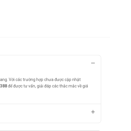
rang. Với các trường hợp chưa được cập nhật
6388
để được tư vấn, giải đáp các thắc mắc về giá
của các chủng vi khuẩn, phát hiện chủng nào kháng thuốc để