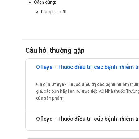
Cách dùng:
Dùng tra mắt.
Liều dùng:
Tra một lượng thuốc vừa đủ vào mắt 3 lần/ngày.
Chống chỉ định của Ofleye
Câu hỏi thường gặp
Mẫn cảm với thành phần của thuốc hoặc bất kỳ kháng
Phụ nữ có thai và cho con bú.
Ofleye - Thuốc điều trị các bệnh nhiễm t
Trẻ em dưới 15 tuổi.
Lưu ý thận trọng khi sử dụng Ofleye
Giá của
Ofleye - Thuốc điều trị các bệnh nhiễm trù
giá, các bạn hãy liên hệ trực tiếp với Nhà thuốc Trư
Không được dùng thuốc để điều trị dự phòng (do nguy 
của sản phẩm.
Trường hợp bệnh không được cải thiện nhanh, hoặc tron
có biện pháp điều trị thích hợp.
Ofleye - Thuốc điều trị các bệnh nhiễm 
Trường hợp điều trị cùng với một thuốc nhỏ mắt chứa 
Không được tiêm thuốc nhỏ mắt vào xung quanh hoặc