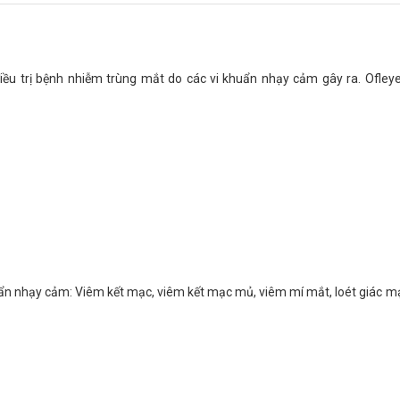
điều trị bệnh nhiễm trùng mắt do các vi khuẩn nhạy cảm gây ra. Ofley
uẩn nhạy cảm: Viêm kết mạc, viêm kết mạc mủ, viêm mí mắt, loét giác mạc