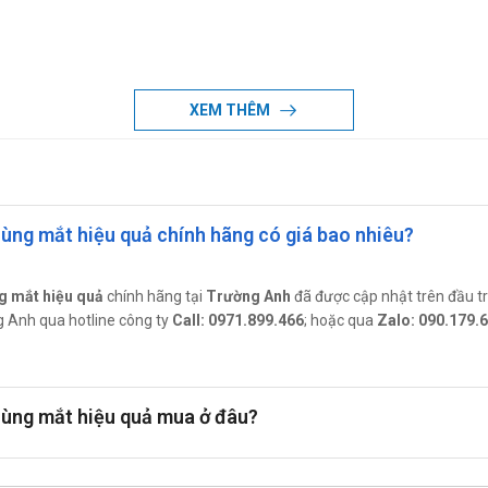
XEM THÊM
 sinh nào thuộc nhóm Quinolon.
rùng mắt hiệu quả chính hãng có giá bao nhiêu?
ng mắt hiệu quả
chính hãng tại
Trường Anh
đã được cập nhật trên đầu t
ờng Anh qua hotline công ty
Call: 0971.899.466
; hoặc qua
Zalo: 090.179.
cơ chọn lọc chủng đề kháng).
g trị liệu lâu dài cần theo dõi kiểm tra vi trùng học về tính nhạy cảm 
trùng mắt hiệu quả mua ở đâu?
hoạt chất khác, phải dùng cách khoảng 15 phút.
 trong mắt.