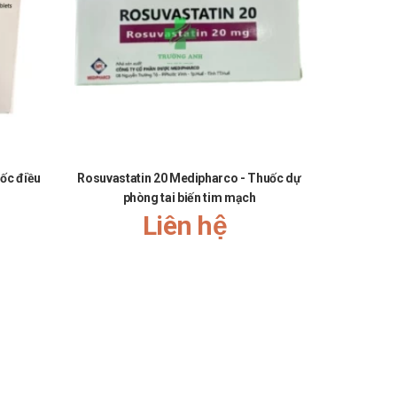
ốc điều
Rosuvastatin 20 Medipharco - Thuốc dự
Rosuvastat
phòng tai biến tim mạch
ược giải đáp thắc mắc về giá.
Liên hệ
ất.