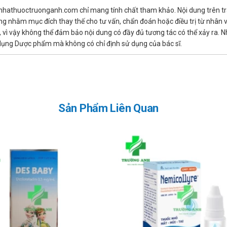
oặc đang cho con bú
 nhathuoctruonganh.com chỉ mang tính chất tham khảo. Nội dung trên tr
ng nhằm mục đích thay thế cho tư vấn, chẩn đoán hoặc điều trị từ nhân 
.
ì vậy không thể đảm bảo nội dung có đầy đủ tương tác có thể xảy ra. N
nh máy móc
ử dụng Dược phẩm mà không có chỉ định sử dụng của bác sĩ.
o đó không lái xe, sử dụng máy móc, hoặc làm bất cứ việc gì đòi hỏi tầ
Sản Phẩm Liên Quan
ảm giác rát mắt hoặc khó chịu thoáng qua.
phù mặt, chảy nước mắt, khô mắt.
ới nồng độ điều trị khi dùng đồng thời với các kháng acid nhôm và magn
t. Tuy nhiên, nếu gần với liều kế tiếp, hãy bỏ qua liều đã quên và dùng l