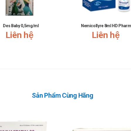
Des Baby 0,5mg/ml
Nemicollyre 8ml HD Phar
, cay mắt.
Liên hệ
Liên hệ
c tiếp, dưới 30 độ C.
Sản Phẩm Cùng Hãng