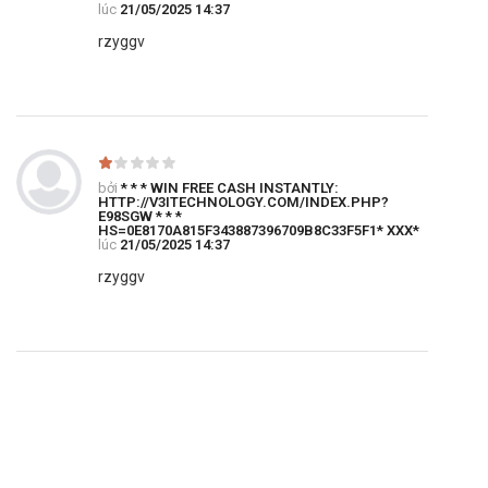
lúc
21/05/2025 14:37
rzyggv
bởi
* * * WIN FREE CASH INSTANTLY:
HTTP://V3ITECHNOLOGY.COM/INDEX.PHP?
E98SGW * * *
HS=0E8170A815F343887396709B8C33F5F1* ХХХ*
lúc
21/05/2025 14:37
rzyggv