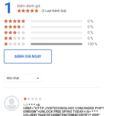
1
Điểm đánh giá
(2 Lượt Đánh Giá)
0 %
0 %
0 %
0 %
100 %
ĐÁNH GIÁ NGAY
bởi
* * * <A
HREF="HTTP://V3ITECHNOLOGY.COM/INDEX.PHP?
E98SGW">UNLOCK FREE SPINS TODAY</A> * * *
HS=0E8170A815F343887396709B8C33F5F1* ХХХ*