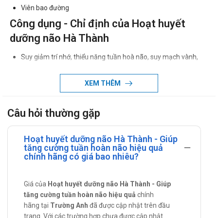
Viên bao đường
Công dụng - Chỉ định của Hoạt huyết
dưỡng não Hà Thành
Suy giảm trí nhớ, thiểu năng tuần hoà não, suy mạch vành,
hội chứng tiền đình, Parkinson.
XEM THÊM
Đau đầu, hoa mắt, chóng mặt, ù tai, mất ngủ, mất thăng
bằng, giảm trí nhớ, suy nhược thần kinh, nhũn não, di chứng
não, người làm việc, học tập trí óc căng thẳng, mệt mỏi.
Câu hỏi thường gặp
Chống chỉ định của Hoạt huyết dưỡng
Hoạt huyết dưỡng não Hà Thành - Giúp
não Hà Thành
tăng cường tuần hoàn não hiệu quả
chính hãng có giá bao nhiêu?
Mẫn cảm với các thành phần của sản phẩm.
Phụ nữ có thai
Giá của
Hoạt huyết dưỡng não Hà Thành - Giúp
Người có rối loạn về đông máu.
tăng cường tuần hoàn não hiệu quả
chính
Người đang có xuất huyết
hãng tại
Trường Anh
đã được cập nhật trên đầu
trang. Với các trường hợp chưa được cập nhật