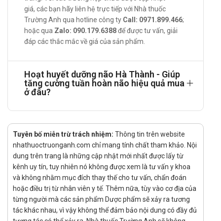
Cách dùng - Liều dùng Hoạt huyết dưỡng
giá, các bạn hãy liên hệ trực tiếp với Nhà thuốc
não Hà Thành
Trường Anh qua hotline công ty
Call: 0971.899.466
;
hoặc qua
Zalo: 090.179.6388
để được tư vấn, giải
Cách dùng:
đáp các thắc mắc về giá của sản phẩm.
Sản phẩm dùng đường uống.
Liều dùng:
Hoạt huyết dưỡng não Hà Thành - Giúp
tăng cường tuần hoàn não hiệu quả mua
Người lớn: uống 2-3 viên/lần; 3 lần/ngày
ở đâu?
Trẻ em: uống 1-2 viên/lần; 3 lần/ngày
Lưu ý khi sử dụng Hoạt huyết dưỡng não
Hà Thành
Tuyên bố miễn trừ trách nhiệm:
Thông tin trên website
nhathuoctruonganh.com chỉ mang tính chất tham khảo. Nội
Sản phẩm này không phải là thuốc và không có tác dụng thay
dung trên trang là những cập nhật mới nhất được lấy từ
thế thuốc chữa bệnh.
kênh uy tín, tuy nhiên nó không được xem là tư vấn y khoa
Đọc kỹ hướng dẫn sử dụng trước khi dùng.
và không nhằm mục đích thay thế cho tư vấn, chẩn đoán
hoặc điều trị từ nhân viên y tế. Thêm nữa, tùy vào cơ địa của
Hiệu quả của sản phẩm có thể thay đổi tùy theo cơ địa của
từng người mà các sản phẩm Dược phẩm sẽ xảy ra tương
mỗi người.
tác khác nhau, vì vậy không thể đảm bảo nội dung có đầy đủ
Sử dụng cho phụ nữ có thai hoặc đang