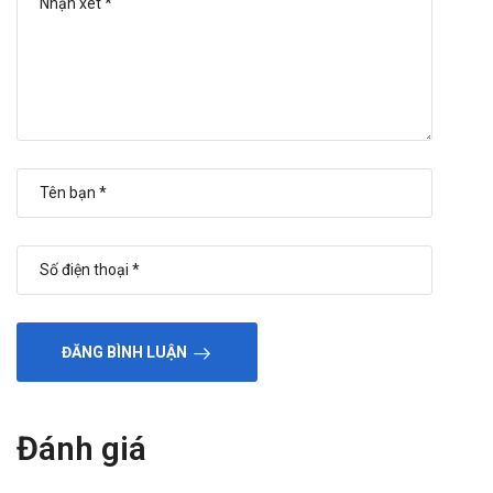
khung giờ
sáng:10h-11h
,
chiều: 14h30-15h30
Mua hàng trên
website:
https://nhathuoctruonganh.com
Mua hàng qua số điện thoại hotline:
Call/Zalo:
090.179.6388
để được gặp dược sĩ đại học tư vấn cụ thể
và nhanh nhất.
ĐĂNG BÌNH LUẬN
Đánh giá