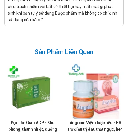
tương tác có thể xảy ra. Nhà thuốc Trường Anh sẽ không
cho con bú
chịu trách nhiệm với bất cứ thiệt hại hay mất mát gì phát
sinh khi bạn tự ý sử dụng Dược phẩm mà không có chỉ định
Tham khảo ý kiến của bác sĩ trước khi dùng cho phụ nữ có
sử dụng của bác sĩ.
thai hoặc đang cho con bú.
Sử dụng cho người lái xe và vận hành máy
móc
Sản Phẩm Liên Quan
Sản phẩm không ảnh hưởng tới khả năng lái xe và vận hành
máy móc.
Tác dụng phụ của Hoạt huyết dưỡng não
Hà Thành
Chưa có báo cáo.
Tương tác
Chưa có báo cáo.
Đại Tần Giao VCP - Khu
Angobin Viện dược liệu - Hỗ
Xử trí khi quên liều
phong, thanh nhiệt, dưỡng
trợ điều trị đau thắt ngực, hen
p