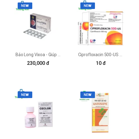
NEW
NEW
Bảo Long Vixoa - Giúp điều trị viêm xoang, viêm mũi dị ứng hiệu quả
Ciprofloxacin 500-US - Kháng sinh điều trị nhiễm khuẩn nặng hiệu quả
230,000 đ
10 đ
NEW
NEW