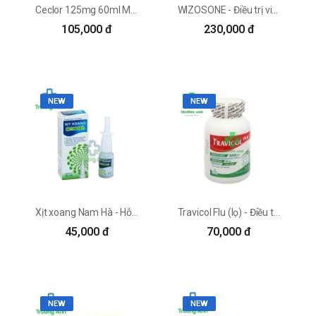
Ceclor 125mg 60ml Menarini - Điều trị nhiễm khuẩn hiệu quả của Italy
WIZOSONE - Điều trị viêm mũi dị ứng, viêm xoang hiệu quả
105,000 đ
230,000 đ
NEW
NEW
Xịt xoang Nam Hà - Hỗ trợ điều trị ngạt mũi, sổ mũi, viêm xoang
Travicol Flu (lọ) - Điều trị các triệu chứng cảm cúm hiệu quả
45,000 đ
70,000 đ
NEW
NEW