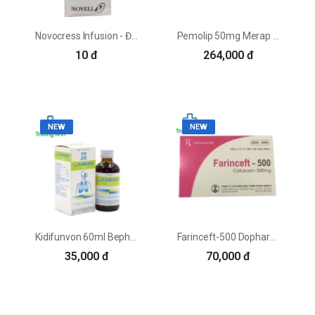
Novocress Infusion - Đặc trị viêm xoang, viêm phế quản
Pemolip 50mg Merap - Thuốc điều trị viêm tai giữa, viêm xoang hiệu quả
10 đ
264,000 đ
NEW
NEW
Kidifunvon 60ml Bepharco - Điều trị rối loạn dịch tiết phế quản hiệu quả
Farinceft-500 Dopharma - Điều trị nhiễm khuẩn thể nhẹ và vừa hiệu quả
35,000 đ
70,000 đ