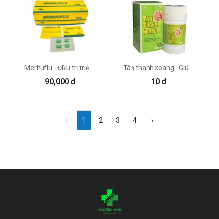
Merhuflu - Điều trị triệu chứng của bệnh cảm cúm hiệu quả
Tân thanh xoang - Giúp thông mũi, thông xoang hiệu quả
90,000 đ
10 đ
‹
1
2
3
4
›