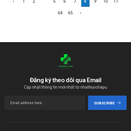
‹
1
2
...
5
6
7
8
9
10
11
...
64
65
›
Đăng ký theo dõi qua Email
Cập nhật thông tin mới nhất từ nhathuochapu
SUBSCRIBE