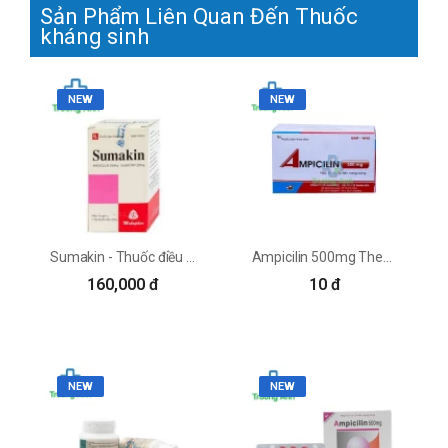
Sản Phẩm Liên Quan Đến Thuốc
kháng sinh
NEW
NEW
Sumakin - Thuốc điều trị các nhiễm khuẩn hiệu quả của Mekophar
Ampicilin 500mg Thephaco - Thuốc điều trị nhiễm khuẩn
160,000 đ
10 đ
NEW
NEW