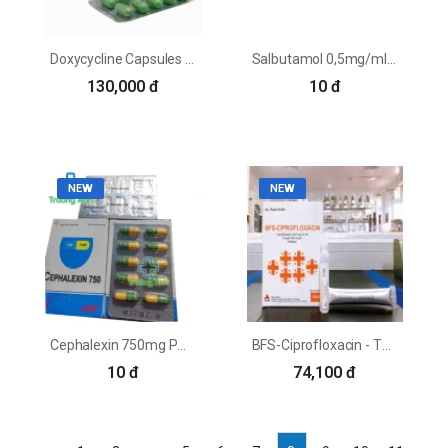
Doxycycline Capsules BP Brawn - Điều trị tả, lỵ và nhiễm khuẩn
Salbutamol 0,5mg/ml - Thuốc hỗ trợ sinh sản của Ba Lan
130,000 đ
10 đ
NEW
NEW
Cephalexin 750mg PMP - Thuốc điều trị nhiễm khuẩn hiệu quả
BFS-Ciprofloxacin - Thuốc điều trị nhiễm khuẩn của CPC1
10 đ
74,100 đ