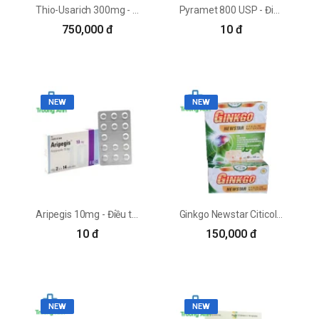
Thio-Usarich 300mg - Điều trị rối loạn cảm giác hiệu quả
Pyramet 800 USP - Điều trị triệu chứng của hậu phẫu não
750,000 đ
10 đ
NEW
NEW
Aripegis 10mg - Điều trị tâm thần phân liệt ở người lớn
Ginkgo Newstar Citicoline Nattokinase - Cải thiện di chứng sau tai biến
10 đ
150,000 đ
NEW
NEW