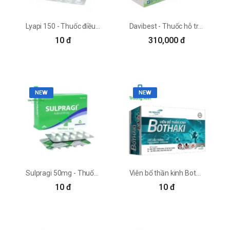
Lyapi 150 - Thuốc điều trị đau thần kinh trung ương hiệu quả
Davibest - Thuốc hỗ trợ điều trị bệnh trầm cảm hiệu quả
10 đ
310,000 đ
NEW
NEW
Sulpragi 50mg - Thuốc điều trị bệnh tâm thần phân liệt
Viên bổ thần kinh Bothaki - Cải thiện chứng suy nhược thần kinh
10 đ
10 đ