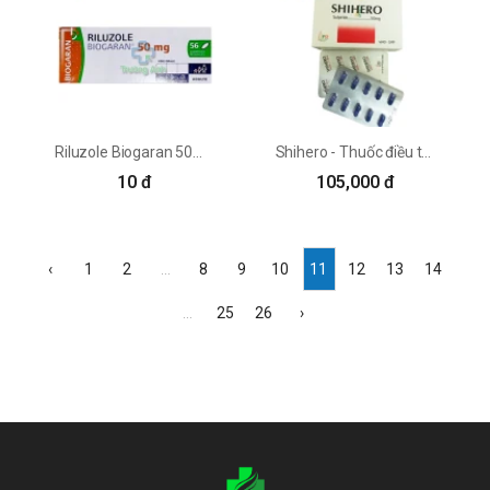
Riluzole Biogaran 50mg - Điều trị teo cơ xơ cứng thần kinh
Shihero - Thuốc điều trị tâm thần phân liệt hiệu quả
10 đ
105,000 đ
‹
1
2
...
8
9
10
11
12
13
14
...
25
26
›