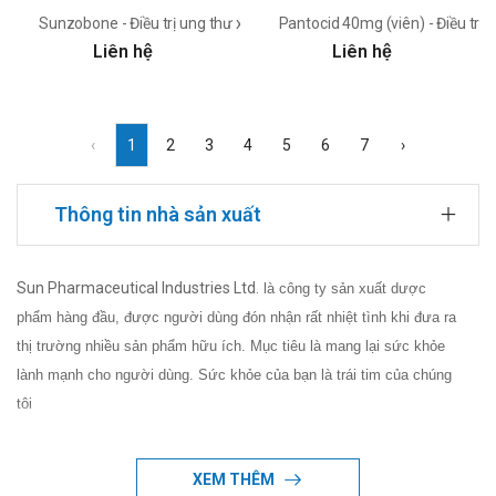
Sunzobone - Điều trị ung thư xương hiệu quả của Ấn Độ
Pantocid 40mg (viên) - Điều trị
Liên hệ
Liên hệ
‹
1
2
3
4
5
6
7
›
Thông tin nhà sản xuất
Sun Pharmaceutical Industries Ltd.
là công ty sản xuất dược
phẩm hàng đầu, được người dùng đón nhận rất nhiệt tình khi đưa ra
thị trường nhiều sản phẩm hữu ích. Mục tiêu là mang lại sức khỏe
lành mạnh cho người dùng. Sức khỏe của bạn là trái tim của chúng
tôi
XEM THÊM