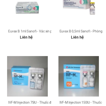
Euvax B 1ml Sanofi - Vắc xin phòng ngừa virus viêm gan B
Euvax B 0,5ml Sanofi - Phòng n
Liên hệ
Liên hệ
IVF-M Injection 75IU - Thuốc điều trị vô sinh hiệu quả của Hàn Quốc
IVF-M Injection 150IU - Thuốc đi