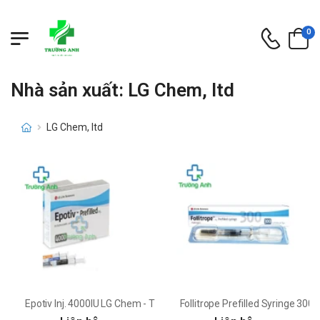
0
Nhà sản xuất: LG Chem, ltd
LG Chem, ltd
Epotiv Inj. 4000IU LG Chem - Thuốc điều trị thiếu máu hiệu quả
Follitrope Prefilled Syringe 300I