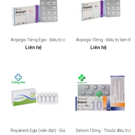
Aripegis 15mg Egis - Điều trị chứng tâm thần phân liệt hiệu quả
Aripegis 10mg - Điều trị tâm thần
Liên hệ
Liên hệ
Repaherb Egis (viên đặt) - Giúp trĩ nội, làm lành vết thương
Delorin 10mg - Thuốc điều trị t