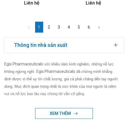
Liên hệ
Liên hệ
‹
1
2
3
4
5
6
›
Thông tin nhà sản xuất
Egis Pharmaceuticals
với nhiều năm kinh nghiệm, những nỗ lực
Egis Pharmaceuticals
không ngừng nghỉ.
đã chứng minh khẳng
định được vị thế uy tín chất lượng, giá cả phải chăng đến tay người
dùng. Mục đích quan trọng nhất là sức khỏe của mọi người là niềm
vui và nỗ lực bao lâu nay chúng tôi vẫn cố gắng.
XEM THÊM