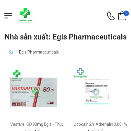
0
Nhà sản xuất: Egis Pharmaceuticals
Egis Pharmaceuticals
Vastarel OD 80mg Egis - Thuốc điều trị đau thắt ngực ổn định
Lidocain 2% Adrenalin 0.001% Eg